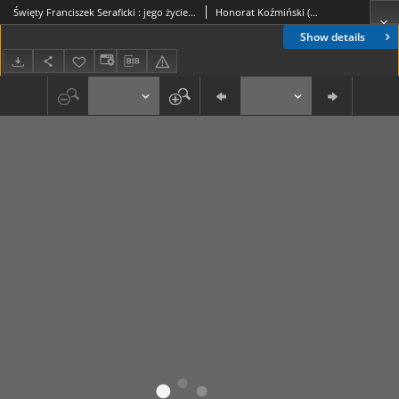
Święty Franciszek Seraficki : jego życie, wielkie dzieła, duch, dary, pisma i nauki i ich odbicie w naśladowcach jego. T. 1
Honorat Koźmiński (bł. ; 1829-1916)
Show details