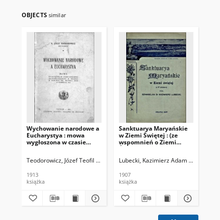
OBJECTS
similar
Wychowanie narodowe a
Sanktuarya Maryańskie
Sty
Eucharystya : mowa
w Ziemi Świętej : (ze
„An
wygłoszona w czasie
wspomnień o Ziemi
Sł
Kongresu
Świętej)
Eucharystycznego w
Teodorowicz, Józef Teofil (1864-1938)
Lubecki, Kazimierz Adam (1880-1939
Ol
Wiedniu w kościele św.
Michała dnia 14 września
1913
1907
199
1912
książka
książka
art