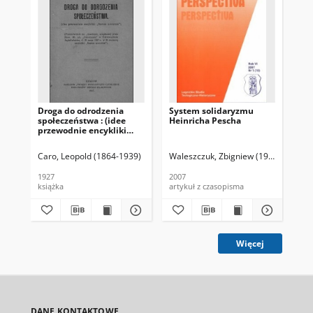
Droga do odrodzenia
System solidaryzmu
Dzi
społeczeństwa : (idee
Heinricha Pescha
Odr
przewodnie encykliki
ks
„Rerum novarum”)
Caro, Leopold (1864-1939)
Waleszczuk, Zbigniew (1966- )
Dąb
1927
2007
192
książka
artykuł z czasopisma
ksi
Więcej
DANE KONTAKTOWE