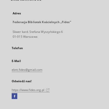
Adres
Federacja Bibliotek Kościelnych „Fides”
Skwer kard. Stefana Wyszyńskiego 6
01-015 Warszawa
Telefon
E-Mail
ebnt.fides@gmail.com
Odwiedź nas!
https://www.fides.org.pl
Facebook
Link
zewnętrzny,