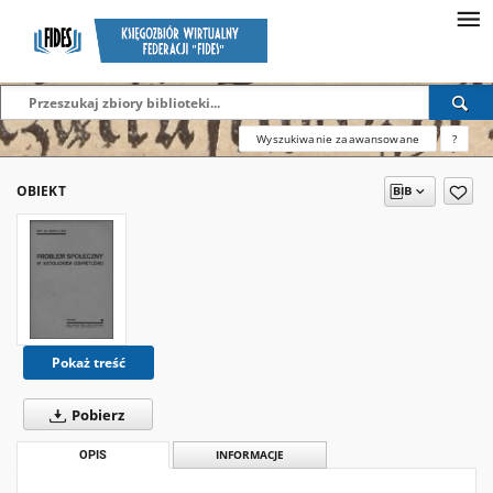
Wyszukiwanie zaawansowane
?
OBIEKT
Pokaż treść
Pobierz
OPIS
INFORMACJE