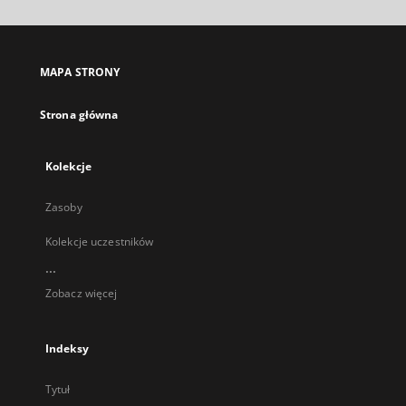
otworzy
się
w
nowej
MAPA STRONY
karcie
Strona główna
Kolekcje
Zasoby
Kolekcje uczestników
...
Zobacz więcej
Indeksy
Tytuł