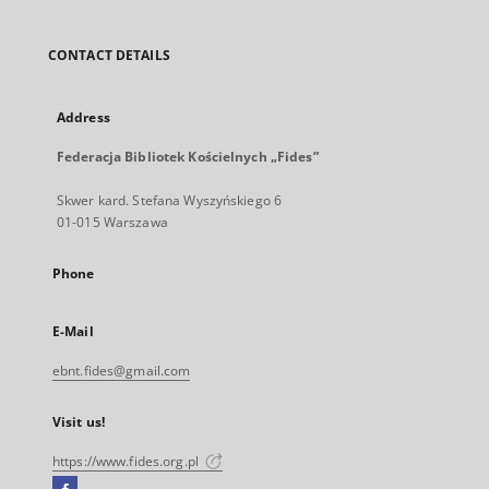
CONTACT DETAILS
Address
Federacja Bibliotek Kościelnych „Fides”
Skwer kard. Stefana Wyszyńskiego 6
01-015 Warszawa
Phone
E-Mail
ebnt.fides@gmail.com
Visit us!
https://www.fides.org.pl
Facebook