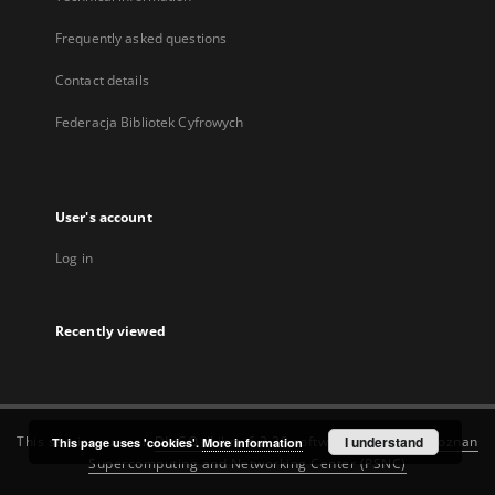
Frequently asked questions
Contact details
Federacja Bibliotek Cyfrowych
User's account
Log in
Recently viewed
This service runs on
DInGO dLibra 6.3.20
software created by
I understand
Poznan
This page uses 'cookies'.
More information
Supercomputing and Networking Center (PSNC)