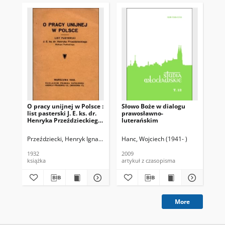
O pracy unijnej w Polsce :
Słowo Boże w dialogu
Qu
list pasterski J. E. ks. dr.
prawosławno-
flo
Henryka Przeździeckiego
luterańskim
Ma
Biskupa Podlaskiego
Przeździecki, Henryk Ignacy (1875-1939)
Hanc, Wojciech (1941- )
Amb
1932
2009
11 
książka
artykuł z czasopisma
ink
More