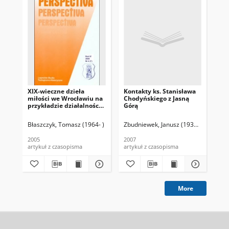
XIX-wieczne dzieła
Kontakty ks. Stanisława
Dz
miłości we Wrocławiu na
Chodyńskiego z Jasną
i p
przykładzie działalności
Górą
wy
charytatywnej
Wa
Towarzystwa św.
Du
Błaszczyk, Tomasz (1964- )
Zbudniewek, Janusz (1938- )
Żmu
Wincentego à Paulo w
parafii św. Maurycego
2005
2007
197
artykuł z czasopisma
artykuł z czasopisma
ksi
More