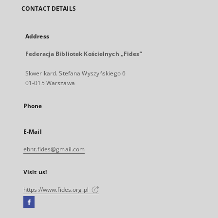
CONTACT DETAILS
Address
Federacja Bibliotek Kościelnych „Fides”
Skwer kard. Stefana Wyszyńskiego 6
01-015 Warszawa
Phone
E-Mail
ebnt.fides@gmail.com
Visit us!
https://www.fides.org.pl
Facebook
External