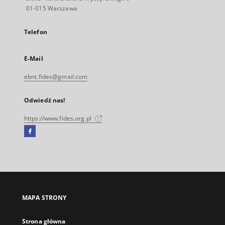
01-015 Warszawa
Telefon
E-Mail
ebnt.fides@gmail.com
Odwiedź nas!
https://www.fides.org.pl
Facebook
Link
zewnętrzny,
otworzy
się
w
nowej
MAPA STRONY
karcie
Strona główna