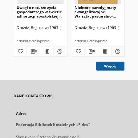
Uwagi o naturze życia
Niektóre paradygmaty
Sł
gospodarczego w świetle
ewangelizacyjne.
(Pe
adhortacji apostolskiej
Warsztat pastoralno-
Evangelii gaudium
metodologiczny
Drożdż, Bogusław (1963- )
Drożdż, Bogusław (1963- )
Dro
200
artykuł z czasopisma
artykuł z czasopisma
art
Więcej
DANE KONTAKTOWE
Adres
Federacja Bibliotek Kościelnych „Fides”
Skwer kard. Stefana Wyszyńskiego 6