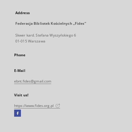
Address
Federacja Bibliotek Kościelnych „Fides”
Skwer kard. Stefana Wyszyńskiego 6
01-015 Warszawa
Phone
E-Mail
ebnt.fides@gmail.com
Visit us!
https://www.fides.org.pl
Facebook
External
link,
will