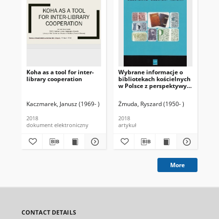
Koha as a tool for inter-
Wybrane informacje o
Bib
library cooperation
bibliotekach kościelnych
na
w Polsce z perspektywy
osi
70-lecia (1945-2015)
kom
ko
Kaczmarek, Janusz (1969- )
Żmuda, Ryszard (1950- )
Muc
2018
2018
200
dokument elektroniczny
artykuł
art
More
CONTACT DETAILS