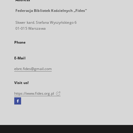
Federacja Bibliotek Kościelnych „Fides”
Skwer kard. Stefana Wyszyńskiego 6
01-015 Warszawa
Phone
E-Mail
ebnt.fides@gmail.com
Visit us!
https://www.fides.org.pl
Facebook
External
link,
will
open
in