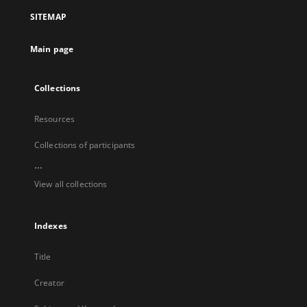
a
SITEMAP
new
tab
Main page
Collections
Resources
Collections of participants
...
View all collections
Indexes
Title
Creator