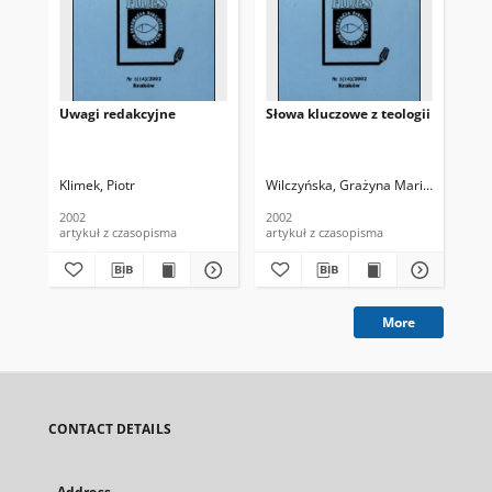
Uwagi redakcyjne
Słowa kluczowe z teologii
Kil
"S
klu
Klimek, Piotr
Wilczyńska, Grażyna Maria (1949- )
Woź
2002
2002
200
artykuł z czasopisma
artykuł z czasopisma
art
More
CONTACT DETAILS
Address