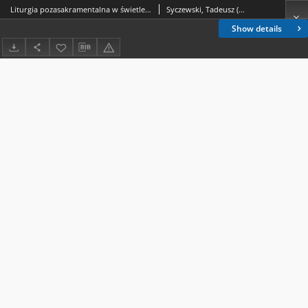
Liturgia pozasakramentalna w świetle pierwszego Synodu diecezji drohiczyńskiej 1997
Syczewski, Tadeusz (1959- )
Show details