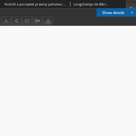
Kościół a porządek prawny państwa : katolickie nauczanie społeczne w debacie publicznej
Longchamps de Bérier, Franciszek (1969- )
Show details