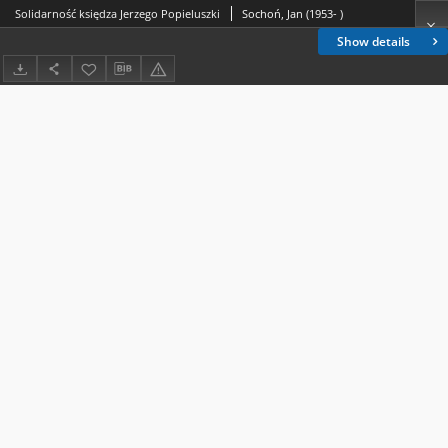
Solidarność księdza Jerzego Popieluszki
Sochoń, Jan (1953- )
Show details