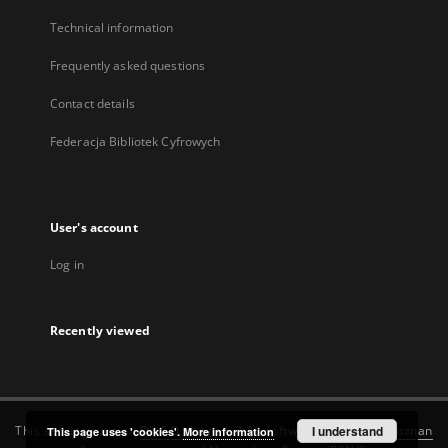
Technical information
Frequently asked questions
Contact details
Federacja Bibliotek Cyfrowych
User's account
Log in
Recently viewed
This service runs on
DInGO dLibra 6.3.20
software created by
I understand
Poznan
This page uses 'cookies'.
More information