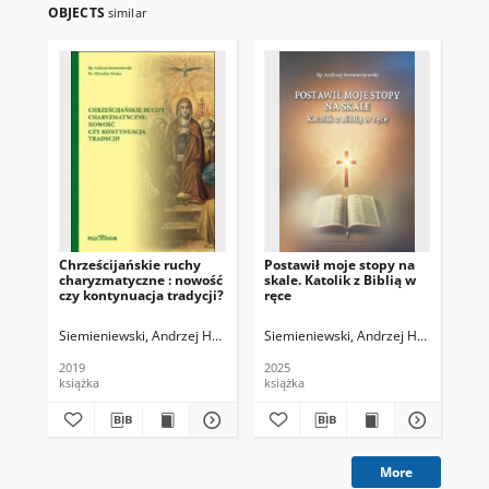
OBJECTS
similar
Chrześcijańskie ruchy
Postawił moje stopy na
No
charyzmatyczne : nowość
skale. Katolik z Biblią w
se
czy kontynuacja tradycji?
ręce
con
Pavl
Iac
Siemieniewski, Andrzej Henryk (1957- )
Siemieniewski, Andrzej Henryk (1957-
Kiwka, Mirosław (1963- )
Die
S. 
Io
2019
2025
książka
książka
sta
More