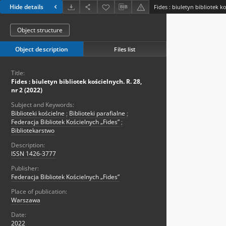
Hide details
Fides : biuletyn bibliotek ko
Object structure
Object description
Files list
Title:
Fides : biuletyn bibliotek kościelnych. R. 28,
nr 2 (2022)
Subject and Keywords:
Biblioteki kościelne
;
Biblioteki parafialne
;
Federacja Bibliotek Kościelnych „Fides”
;
Bibliotekarstwo
Description:
ISSN 1426-3777
Publisher:
Federacja Bibliotek Kościelnych „Fides”
Place of publication:
Warszawa
Date:
2022