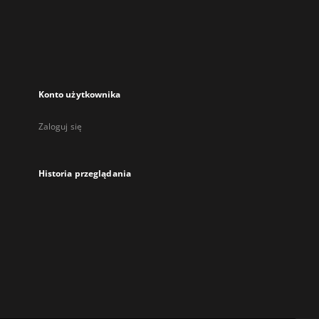
karcie
Konto użytkownika
Zaloguj się
Historia przeglądania