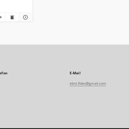
efon
E-Mail
ebnt.fides@gmail.com