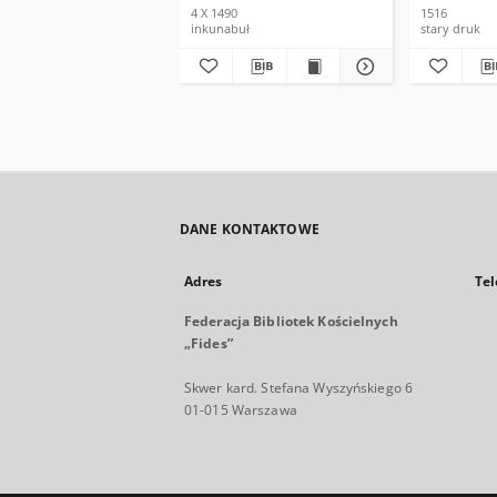
4 X 1490
1516
inkunabuł
stary druk
DANE KONTAKTOWE
Adres
Tel
Federacja Bibliotek Kościelnych
„Fides”
Skwer kard. Stefana Wyszyńskiego 6
01-015 Warszawa