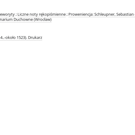
zeworyty
;
Liczne noty rękopiśmienne
;
Proweniencja: Schleupner, Sebastian 
inarium Duchowne (Wrocław)
4..-około 1523). Drukarz