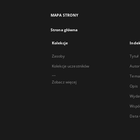
MAPA STRONY
Strona główna
Kolekcje
Inde
Zasoby
Tytuł
Kolekcje uczestników
Autor
...
Temat
Zobacz więcej
Opis
Wyda
Wspó
Data 