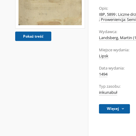
Opis:
IBP, 5899
;
Liczne dr
;
Proweniencja: Sem
Wydawca:
Pokaż treść
Landsberg, Martin (1
Miejsce wydania:
Lipsk
Data wydania:
1494
Typ zasobu:
inkunabuł
Więcej