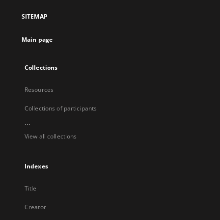
a
SITEMAP
new
tab
Main page
Collections
Resources
Collections of participants
...
View all collections
Indexes
Title
Creator