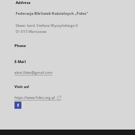
Address
Federacja Bibliotek Kościelnych „Fides”
Skwer kard. Stefana Wyszyńskiego 6
01-015 Warszawa
Phone
E-Mail
ebnt.fides@gmail.com
Visit us!
https://www.fides.org.pl
Facebook
External
link,
will
open
in