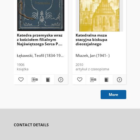
Katedra przemyska wraz
Katedralna msza
Ka
z kościołem filialnym
stacyjna biskupa
wł
Najświętszego Serca P.
diecezjalnego
Jezusa : monografia
Łękawski, Teofil (1834-1923)
Wiejowski, Józef
Miazek, Jan (1941- )
Paw
1906
2010
200
książka
artykuł z czasopisma
art
More
CONTACT DETAILS