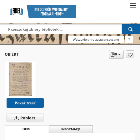
Wyszukiwanie zaawansowane
?
OBIEKT
Pokaż treść
Pobierz
OPIS
INFORMACJE