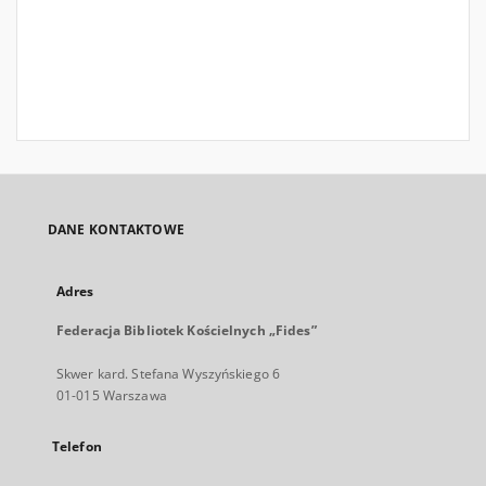
DANE KONTAKTOWE
Adres
Federacja Bibliotek Kościelnych „Fides”
Skwer kard. Stefana Wyszyńskiego 6
01-015 Warszawa
Telefon