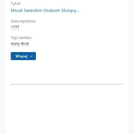
Tytuł:
Mszał Swieckim Osobom Służący…
Data wydania:
1777
Typ zasobu:
stary druk
Więcej