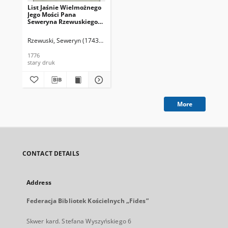
List Jaśnie Wielmożnego
Jego Mości Pana
Seweryna Rzewuskiego
Hetmana Polnego
Koronnego, do
Rzewuski, Seweryn (1743-1811)
Prześwietnych
Woiewodztw, Ziem, y
1776
Powiatow, na Seymiki
stary druk
Przedseymowe Poselskie,
pisany Roku 1776
More
CONTACT DETAILS
Address
Federacja Bibliotek Kościelnych „Fides”
Skwer kard. Stefana Wyszyńskiego 6