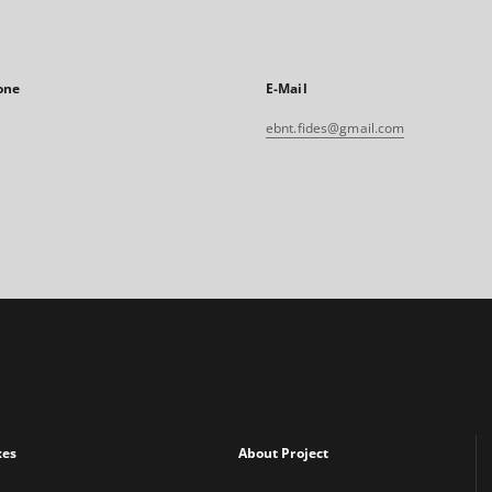
one
E-Mail
ebnt.fides@gmail.com
xes
About Project