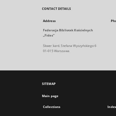
CONTACT DETAILS
Address
Ph
Federacja Bibliotek Kościelnych
„Fides”
Skwer kard. Stefana Wyszyńskiego 6
01-015 Warszawa
SITEMAP
Main page
Collections
Inde