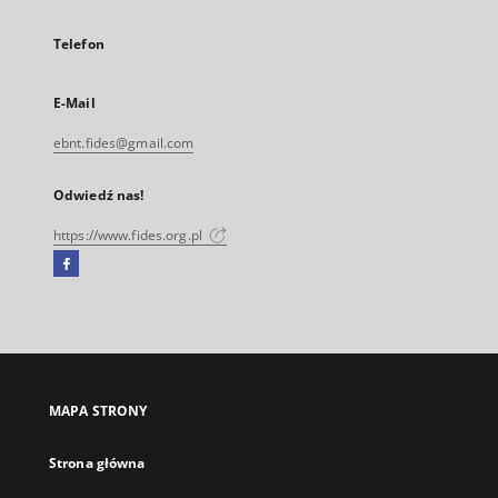
Telefon
E-Mail
ebnt.fides@gmail.com
Odwiedź nas!
https://www.fides.org.pl
Facebook
Link
zewnętrzny,
otworzy
się
w
nowej
MAPA STRONY
karcie
Strona główna