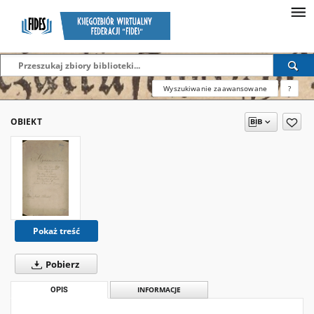
Wyszukiwanie zaawansowane
?
OBIEKT
Pokaż treść
Pobierz
OPIS
INFORMACJE