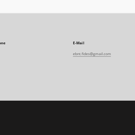
one
E-Mail
ebnt.fides@gmail.com