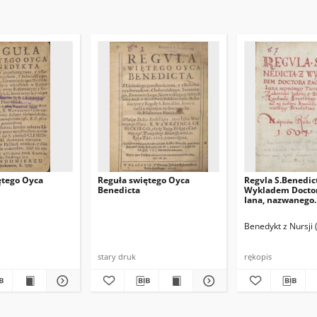
ętego Oyca
Reguła swiętego Oyca
Regvla S.Benedic
Benedicta
Wykladem Docto
Iana, nazwanego
Turrecremata, Z
Zakonu S. Domini
Benedykt z Nursji 
Kardinała Rzymsk
napisał na żądan
Arseniusza Opat
stary druk
rękopis
Florentskiego Be