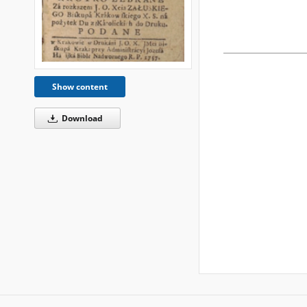
Show content
Download