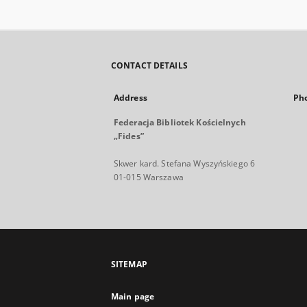
CONTACT DETAILS
Address
Ph
Federacja Bibliotek Kościelnych
„Fides”
Skwer kard. Stefana Wyszyńskiego 6
01-015 Warszawa
SITEMAP
Main page