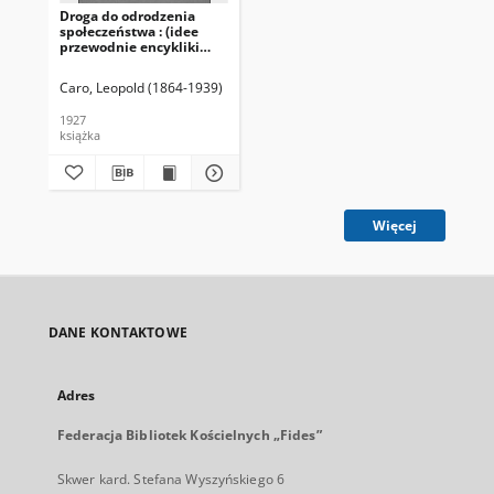
Droga do odrodzenia
społeczeństwa : (idee
przewodnie encykliki
„Rerum novarum”)
Caro, Leopold (1864-1939)
1927
książka
Więcej
DANE KONTAKTOWE
Adres
Federacja Bibliotek Kościelnych „Fides”
Skwer kard. Stefana Wyszyńskiego 6