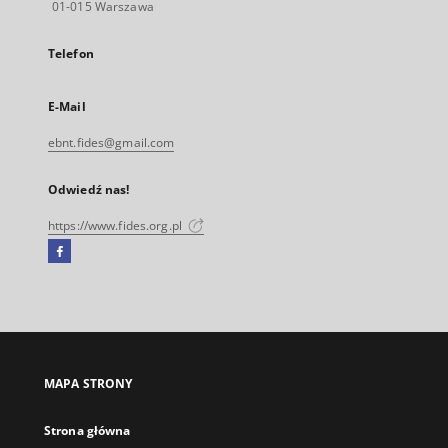
01-015 Warszawa
Telefon
E-Mail
ebnt.fides@gmail.com
Odwiedź nas!
https://www.fides.org.pl
Facebook
Link
zewnętrzny,
otworzy
się
w
nowej
MAPA STRONY
karcie
Strona główna