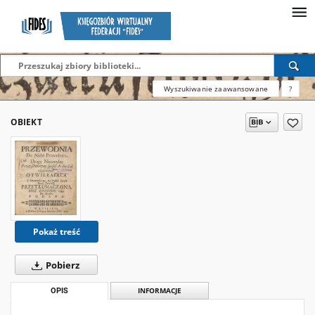
Wyszukiwanie zaawansowane
?
OBIEKT
Pokaż treść
Pobierz
OPIS
INFORMACJE