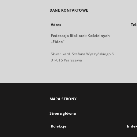
DANE KONTAKTOWE
Adres
Tel
Federacja Bibliotek Kościelnych
„Fides”
Skwer kard. Stefana Wyszyńskiego 6
01-015 Warszawa
MAPA STRONY
Strona główna
Kolekcje
Inde