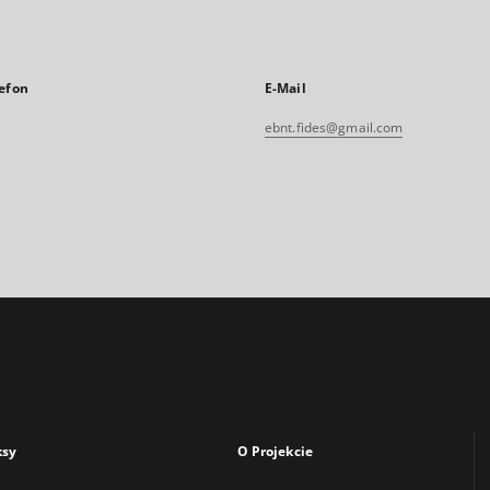
efon
E-Mail
ebnt.fides@gmail.com
ksy
O Projekcie