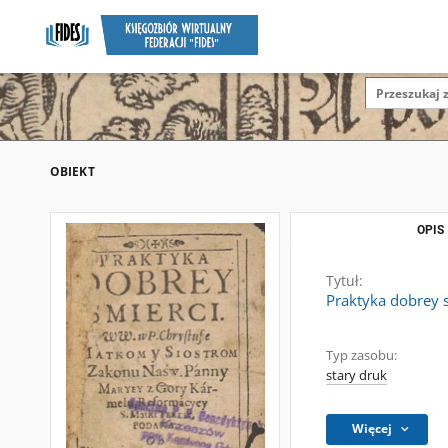
OBIEKT
OPIS
Tytuł:
Praktyka dobrey 
Typ zasobu:
stary druk
Więcej