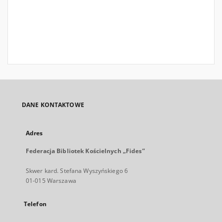
DANE KONTAKTOWE
Adres
Federacja Bibliotek Kościelnych „Fides”
Skwer kard. Stefana Wyszyńskiego 6
01-015 Warszawa
Telefon