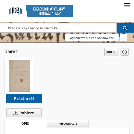
Wyszukiwanie zaawansowane
?
OBIEKT
Pokaż treść
Pobierz
OPIS
INFORMACJE