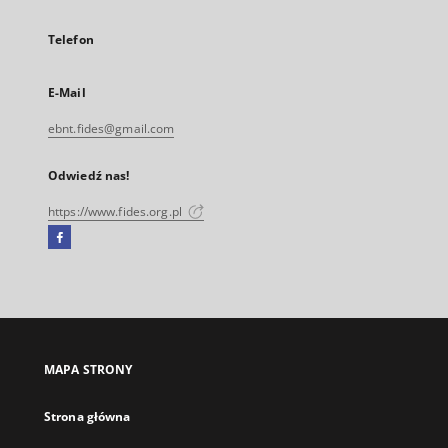
Telefon
E-Mail
ebnt.fides@gmail.com
Odwiedź nas!
https://www.fides.org.pl
Facebook
Link
zewnętrzny,
otworzy
się
w
nowej
MAPA STRONY
karcie
Strona główna