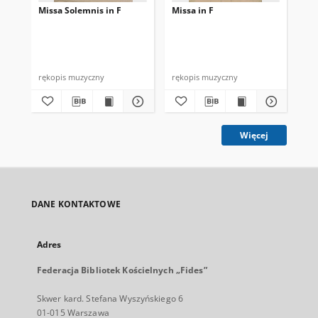
Missa Solemnis in F
Missa in F
Mis
rękopis muzyczny
rękopis muzyczny
ręk
Więcej
DANE KONTAKTOWE
Adres
Federacja Bibliotek Kościelnych „Fides”
Skwer kard. Stefana Wyszyńskiego 6
01-015 Warszawa