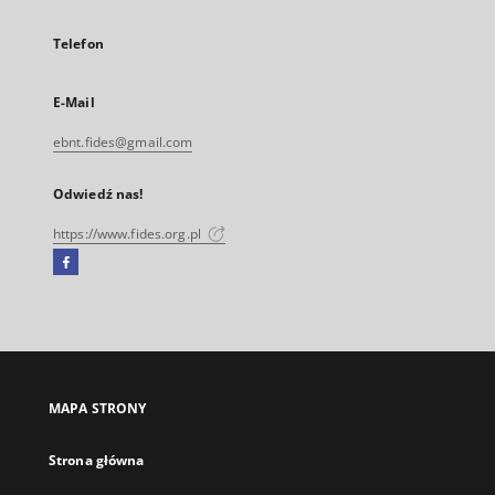
Telefon
E-Mail
ebnt.fides@gmail.com
Odwiedź nas!
https://www.fides.org.pl
Facebook
Link
zewnętrzny,
otworzy
się
w
nowej
MAPA STRONY
karcie
Strona główna