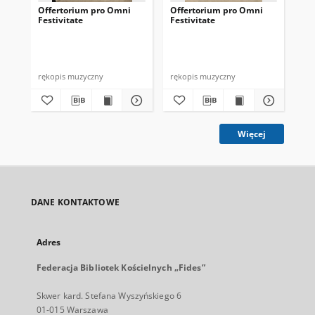
Offertorium pro Omni
Offertorium pro Omni
Of
Festivitate
Festivitate
Fes
rękopis muzyczny
rękopis muzyczny
ręk
Więcej
DANE KONTAKTOWE
Adres
Federacja Bibliotek Kościelnych „Fides”
Skwer kard. Stefana Wyszyńskiego 6
01-015 Warszawa