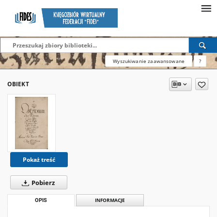
Wyszukiwanie zaawansowane
?
OBIEKT
Pokaż treść
Pobierz
OPIS
INFORMACJE