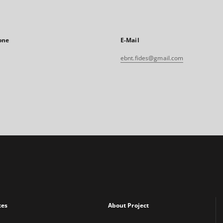
one
E-Mail
ebnt.fides@gmail.com
xes
About Project