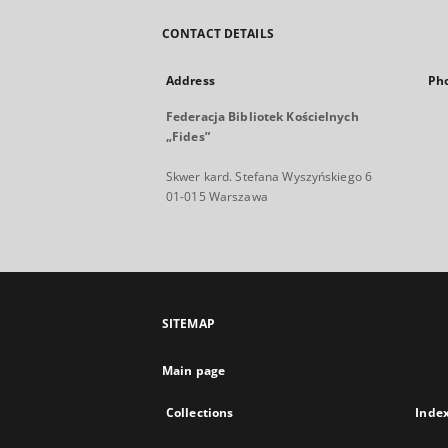
CONTACT DETAILS
Address
Ph
Federacja Bibliotek Kościelnych
„Fides”
Skwer kard. Stefana Wyszyńskiego 6
01-015 Warszawa
SITEMAP
Main page
Collections
Inde