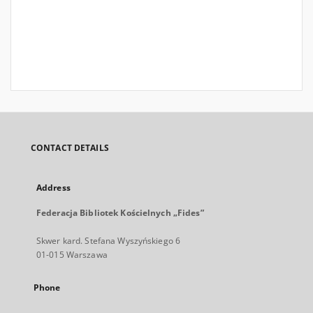
CONTACT DETAILS
Address
Federacja Bibliotek Kościelnych „Fides”
Skwer kard. Stefana Wyszyńskiego 6
01-015 Warszawa
Phone