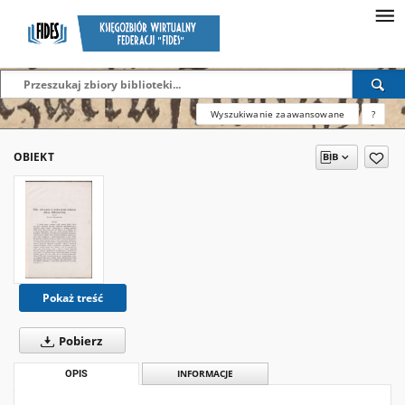
Wyszukiwanie zaawansowane
?
OBIEKT
Pokaż treść
Pobierz
OPIS
INFORMACJE