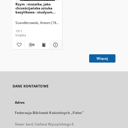
Rzym : mozaika, jako
chrześcijańska sztuka
bazylikowa : studyum
archeologiczne (IV w.-IX
w.)
Szandlerowski, Antoni (1878-1911)
1911
książka
Więcej
DANE KONTAKTOWE
Adres
Federacja Bibliotek Kościelnych „Fides”
Skwer kard. Stefana Wyszyńskiego 6