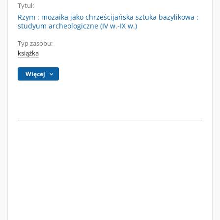
Tytuł:
Rzym : mozaika jako chrześcijańska sztuka bazylikowa :
studyum archeologiczne (IV w.-IX w.)
Typ zasobu:
książka
Więcej