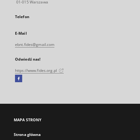
01-015 Warszawa
Telefon
E-Mail
ebnt.fides@gmail.com
Odwiedź nas!
https://www.fides.org.pl
Facebook
Link
zewnętrzny,
otworzy
się
w
nowej
MAPA STRONY
karcie
Strona główna