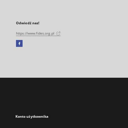
Odwiedź nas!
https://www.fides.org.pl
Facebook
Link
zewnętrzny,
otworzy
się
w
nowej
karcie
Konto użytkownika