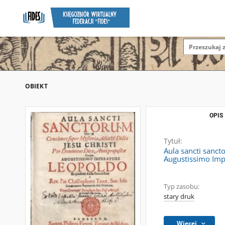
OBIEKT
OPIS
Tytuł:
Aula sancti sanct
Augustissimo Impe
Typ zasobu:
stary druk
Więcej