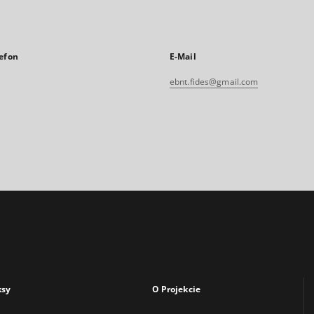
efon
E-Mail
ebnt.fides@gmail.com
ksy
O Projekcie