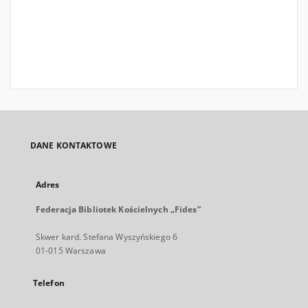
DANE KONTAKTOWE
Adres
Federacja Bibliotek Kościelnych „Fides”
Skwer kard. Stefana Wyszyńskiego 6
01-015 Warszawa
Telefon