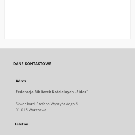
DANE KONTAKTOWE
Adres
Federacja Bibliotek Kościelnych „Fides”
Skwer kard. Stefana Wyszyńskiego 6
01-015 Warszawa
Telefon