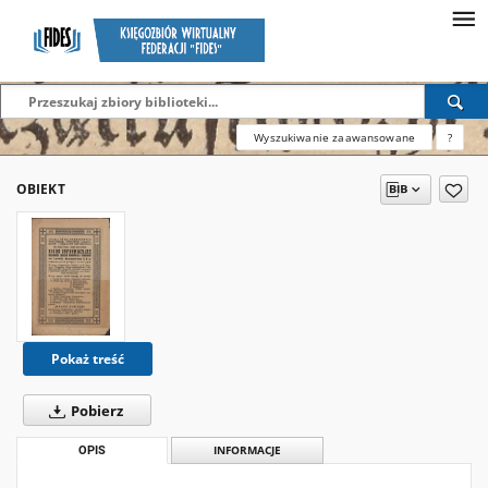
Wyszukiwanie zaawansowane
?
OBIEKT
Pokaż treść
Pobierz
OPIS
INFORMACJE