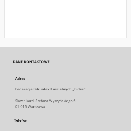
DANE KONTAKTOWE
Adres
Federacja Bibliotek Kościelnych „Fides”
Skwer kard. Stefana Wyszyńskiego 6
01-015 Warszawa
Telefon