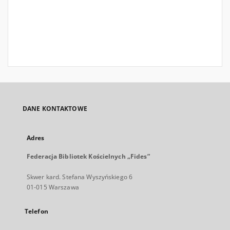
DANE KONTAKTOWE
Adres
Federacja Bibliotek Kościelnych „Fides”
Skwer kard. Stefana Wyszyńskiego 6
01-015 Warszawa
Telefon