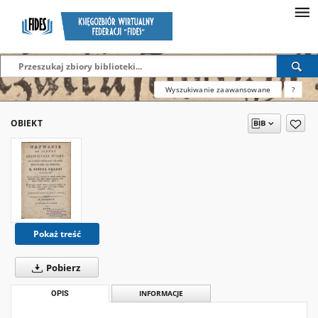
Wyszukiwanie zaawansowane
?
OBIEKT
Pokaż treść
Pobierz
OPIS
INFORMACJE