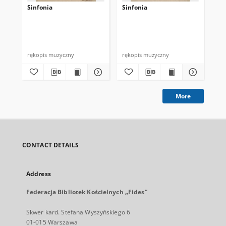
Sinfonia
Sinfonia
Sin
rękopis muzyczny
rękopis muzyczny
ręk
More
CONTACT DETAILS
Address
Federacja Bibliotek Kościelnych „Fides”
Skwer kard. Stefana Wyszyńskiego 6
01-015 Warszawa