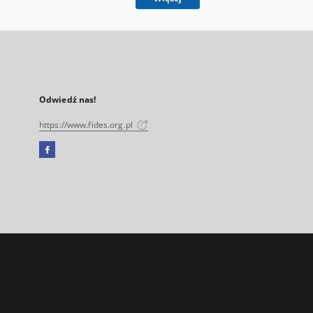
Odwiedź nas!
https://www.fides.org.pl
Facebook
Link
zewnętrzny,
otworzy
się
w
nowej
karcie