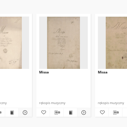
Missa
Missa
yczny
rękopis muzyczny
rękopis muzyczny