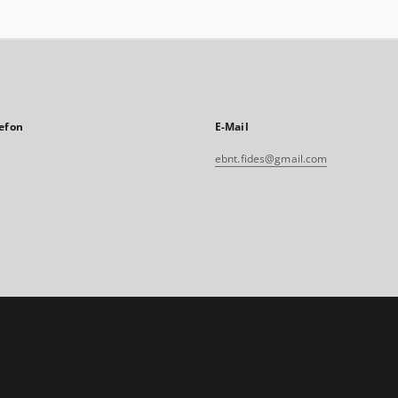
efon
E-Mail
ebnt.fides@gmail.com