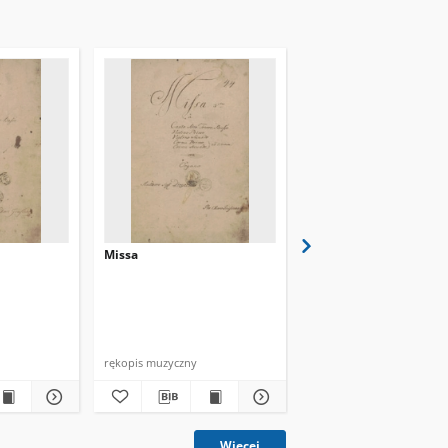
Missa
Missa
rękopis muzyczny
rękopis muzyczny
Więcej