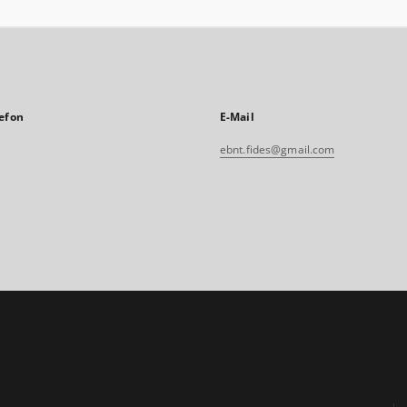
efon
E-Mail
ebnt.fides@gmail.com