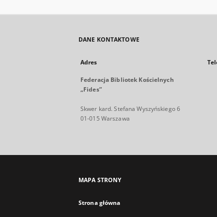
DANE KONTAKTOWE
Adres
Tel
Federacja Bibliotek Kościelnych
„Fides”
Skwer kard. Stefana Wyszyńskiego 6
01-015 Warszawa
MAPA STRONY
Strona główna