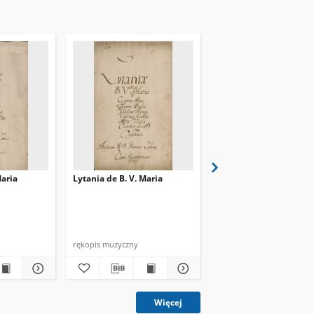
Maria
Lytania de B. V. Maria
Lytania ex G de B. V. M
rękopis muzyczny
rękopis muzyczny
Więcej