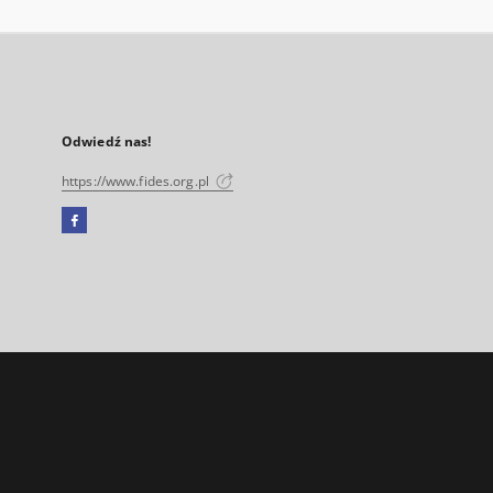
Odwiedź nas!
https://www.fides.org.pl
Facebook
Link
zewnętrzny,
otworzy
się
w
nowej
karcie