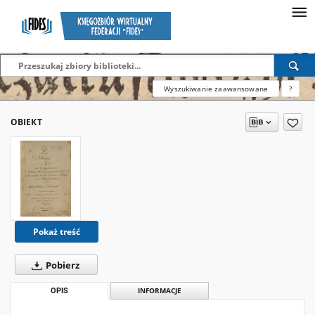
Wyszukiwanie zaawansowane
?
OBIEKT
Pokaż treść
Pobierz
OPIS
INFORMACJE