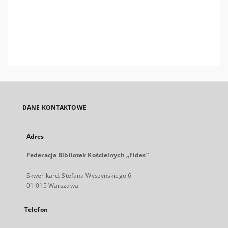
DANE KONTAKTOWE
Adres
Federacja Bibliotek Kościelnych „Fides”
Skwer kard. Stefana Wyszyńskiego 6
01-015 Warszawa
Telefon