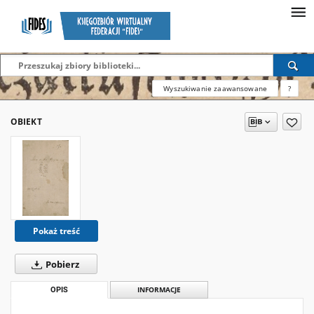
Wyszukiwanie zaawansowane
?
OBIEKT
Pokaż treść
Pobierz
OPIS
INFORMACJE