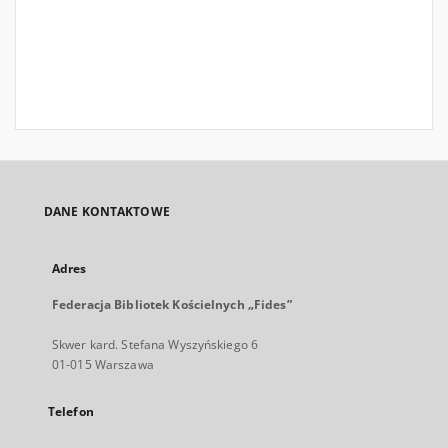
DANE KONTAKTOWE
Adres
Federacja Bibliotek Kościelnych „Fides”
Skwer kard. Stefana Wyszyńskiego 6
01-015 Warszawa
Telefon