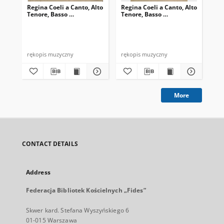
Regina Coeli a Canto, Alto
Regina Coeli a Canto, Alto
Reg
Tenore, Basso …
Tenore, Basso …
Ten
rękopis muzyczny
rękopis muzyczny
ręk
More
CONTACT DETAILS
Address
Federacja Bibliotek Kościelnych „Fides”
Skwer kard. Stefana Wyszyńskiego 6
01-015 Warszawa