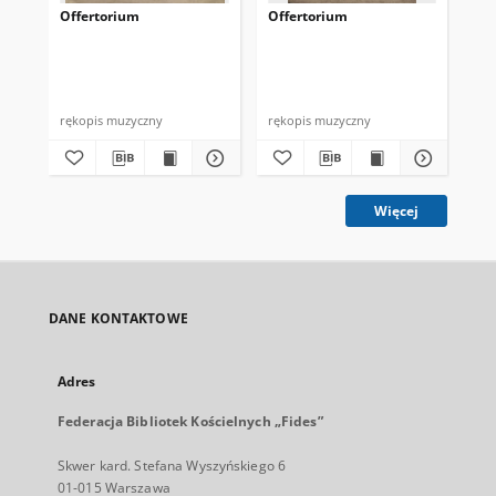
Offertorium
Offertorium
Of
rękopis muzyczny
rękopis muzyczny
ręk
Więcej
DANE KONTAKTOWE
Adres
Federacja Bibliotek Kościelnych „Fides”
Skwer kard. Stefana Wyszyńskiego 6
01-015 Warszawa