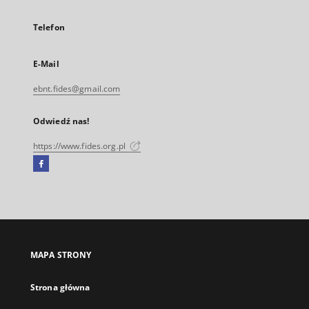
Telefon
E-Mail
ebnt.fides@gmail.com
Odwiedź nas!
https://www.fides.org.pl
Facebook
Link
zewnętrzny,
otworzy
się
w
nowej
MAPA STRONY
karcie
Strona główna