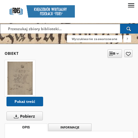
Wyszukiwanie zaawansowane
?
OBIEKT
Pokaż treść
Pobierz
OPIS
INFORMACJE