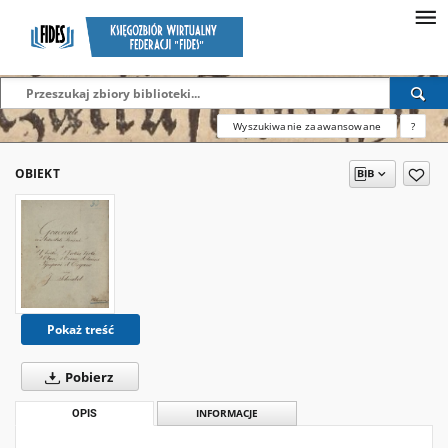
Wyszukiwanie zaawansowane
?
OBIEKT
Pokaż treść
Pobierz
OPIS
INFORMACJE