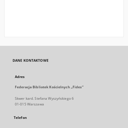
DANE KONTAKTOWE
Adres
Federacja Bibliotek Kościelnych „Fides”
Skwer kard. Stefana Wyszyńskiego 6
01-015 Warszawa
Telefon