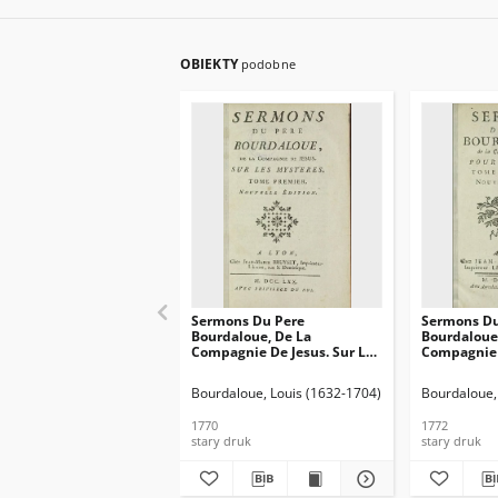
OBIEKTY
podobne
Sermons Du Pere
Sermons Du
Bourdaloue, De La
Bourdaloue
Compagnie De Jesus. Sur Les
Compagnie d
Mysteres. T. 1
Caresme. T.
Bourdaloue, Louis (1632-1704)
Bourdaloue,
1770
1772
stary druk
stary druk