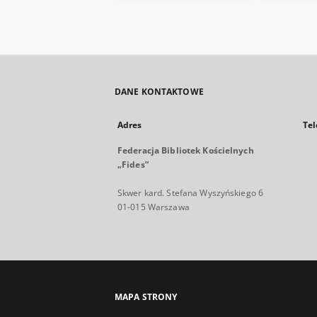
DANE KONTAKTOWE
Adres
Tel
Federacja Bibliotek Kościelnych
„Fides”
Skwer kard. Stefana Wyszyńskiego 6
01-015 Warszawa
MAPA STRONY