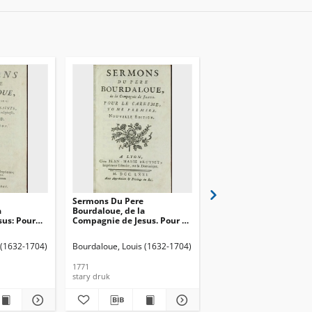
Sermons Du Pere
Sermons Du Pere
a
Bourdaloue, de la
Bourdaloue, De La
us: Pour
Compagnie de Jesus. Pour Le
Compagnie De Jesus. S
nts, & pour
Caresme. T. 1.
Mysteres. T. 2
ofessions
 (1632-1704)
Bourdaloue, Louis (1632-1704)
Bourdaloue, Louis (1632
1771
1770
stary druk
stary druk