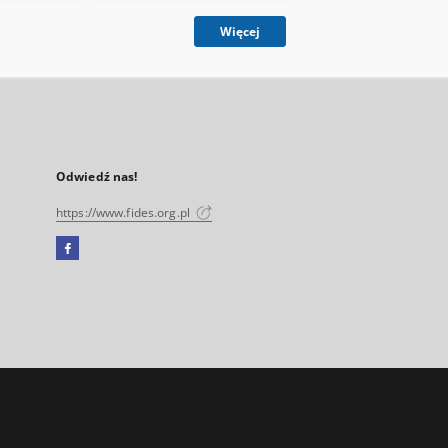
Więcej
Odwiedź nas!
https://www.fides.org.pl
Facebook
Link
zewnętrzny,
otworzy
się
w
nowej
karcie