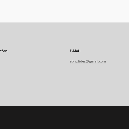
efon
E-Mail
ebnt.fides@gmail.com