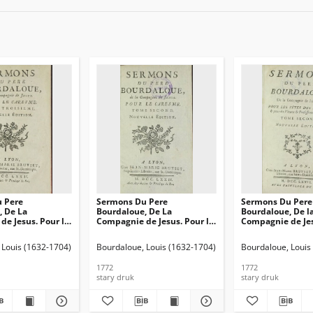
 Pere
Sermons Du Pere
Sermons Du Pere
, De La
Bourdaloue, De La
Bourdaloue, De l
e Jesus. Pour le
Compagnie de Jesus. Pour le
Compagnie de Jes
 3
Caresme. T. 2
Les Fêtes Des Sai
des Vêtures & Pr
 Louis (1632-1704)
Bourdaloue, Louis (1632-1704)
Bourdaloue, Louis
religieuses. T. 2
1772
1772
stary druk
stary druk