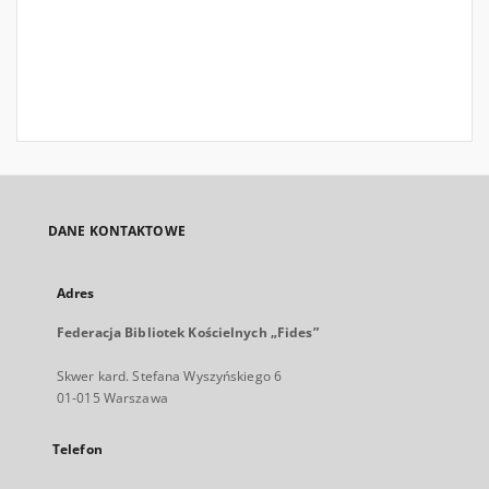
DANE KONTAKTOWE
Adres
Federacja Bibliotek Kościelnych „Fides”
Skwer kard. Stefana Wyszyńskiego 6
01-015 Warszawa
Telefon