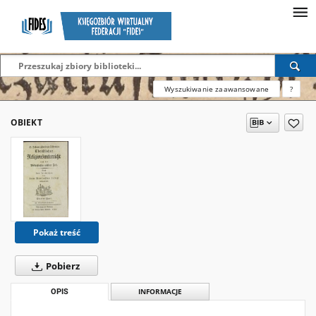
Wyszukiwanie zaawansowane
?
OBIEKT
Pokaż treść
Pobierz
OPIS
INFORMACJE