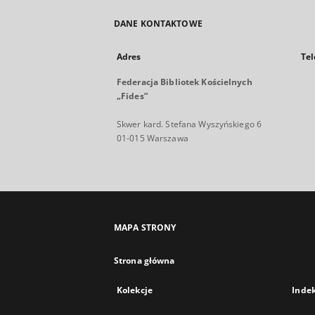
DANE KONTAKTOWE
Adres
Tel
Federacja Bibliotek Kościelnych
„Fides”
Skwer kard. Stefana Wyszyńskiego 6
01-015 Warszawa
MAPA STRONY
Strona główna
Kolekcje
Inde