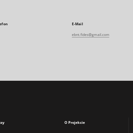
efon
E-Mail
ebnt.fides@gmail.com
ksy
O Projekcie