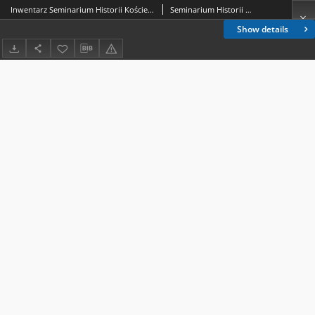
Inwentarz Seminarium Historii Kościelnej UJ
Seminarium Historii Kościelnej Uniwersytetu Jagiellońskiego; Biblioteka Akademii Teologii Katolickiej
Show details