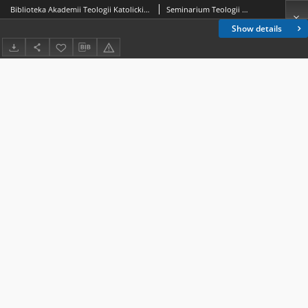
Biblioteka Akademii Teologii Katolickiej - Inwentarz Nr 27
Seminarium Teologii Dogmatycznej Pozytywnej Wydziału Teologii Katolickiej Uniwersytetu Warszawskiego; Biblioteka Akademii Teologii Katolickiej
Show details