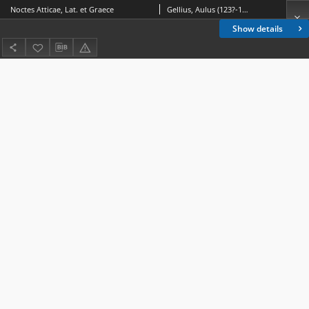
Noctes Atticae, Lat. et Graece
Gellius, Aulus (123?-180?)
Show details