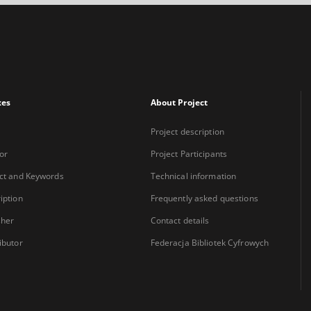
xes
About Project
Project description
or
Project Participants
ct and Keywords
Technical information
iption
Frequently asked questions
sher
Contact details
ibutor
Federacja Bibliotek Cyfrowych