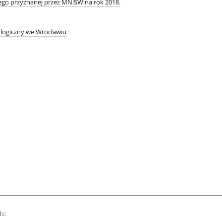
go przyznanej przez MNiSW na rok 2018.
ologiczny we Wrocławiu
s: