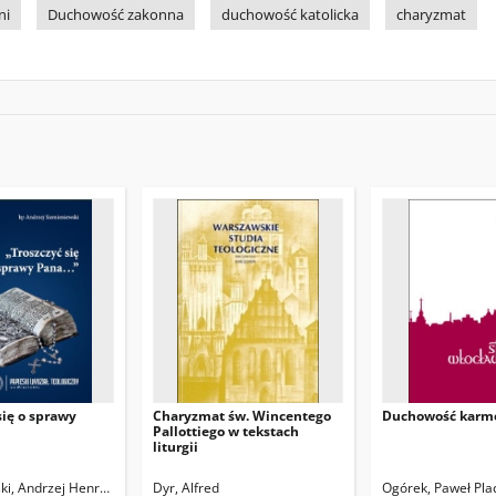
ni
Duchowość zakonna
duchowość katolicka
charyzmat
się o sprawy
Charyzmat św. Wincentego
Duchowość karme
Pallottiego w tekstach
liturgii
i, Andrzej Henryk (1957- )
Dyr, Alfred
Ogórek, Paweł Plac