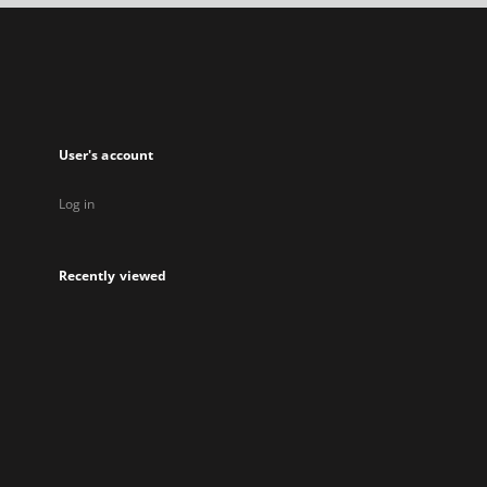
a
new
tab
User's account
Log in
Recently viewed