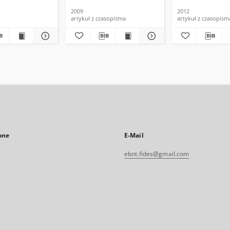
2009
2012
artykuł z czasopisma
artykuł z czasopism
one
E-Mail
ebnt.fides@gmail.com