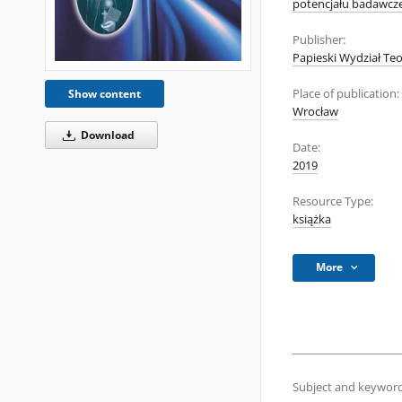
potencjału badawcze
Publisher:
Papieski Wydział Te
Place of publication:
Show content
Wrocław
Download
Date:
2019
Resource Type:
książka
More
Subject and keyword