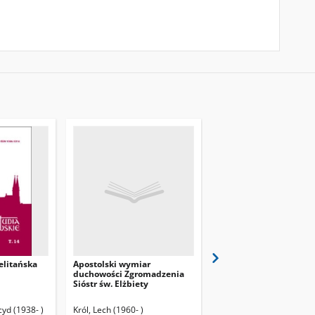
litańska
Apostolski wymiar
Życie, działalność
duchowości Zgromadzenia
organizacyjna i nauko
Sióstr św. Elżbiety
księdza Stanisława
Piórkowskiego
yd (1938- )
Król, Lech (1960- )
Bochnak, Władysław (193