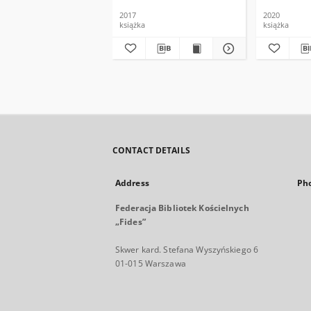
2017
2020
książka
książka
CONTACT DETAILS
Address
Ph
Federacja Bibliotek Kościelnych
„Fides”
Skwer kard. Stefana Wyszyńskiego 6
01-015 Warszawa