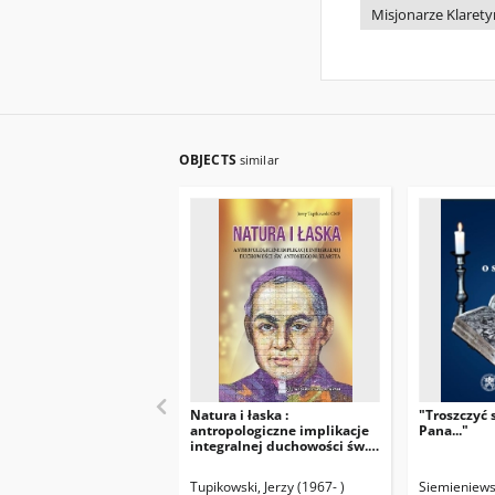
Misjonarze Klarety
OBJECTS
similar
Natura i łaska :
"Troszczyć 
antropologiczne implikacje
Pana..."
integralnej duchowości św.
Antoniego M. Klareta
Tupikowski, Jerzy (1967- )
Siemieniewsk