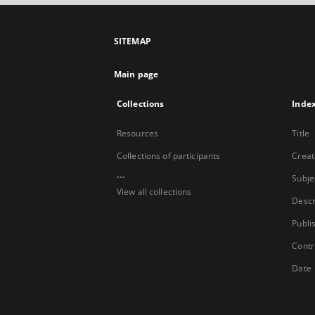
SITEMAP
Main page
Collections
Inde
Resources
Title
Collections of participants
Creat
...
Subje
View all collections
Descr
Publi
Contr
Date