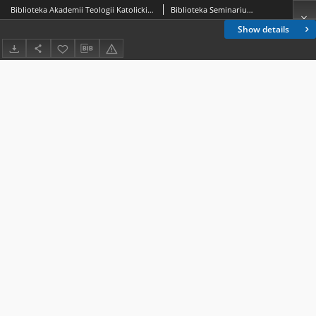
Biblioteka Akademii Teologii Katolickiej - Inwentarz Nr 24
Biblioteka Seminarium Filologii Biblijnej Uniwersytetu Warszawskiego; Biblioteka Akademii Teologii Katolickiej
Show details